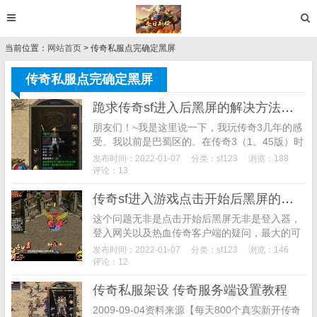
当前位置：
网站首页
> 传奇私服点完确定黑屏
传奇私服点完确定黑屏
跪求传奇sf进入后黑屏的解决方法小弟自己做 手机爱问
朋友们！~我是这里说一下，我玩传奇3几年的感
受。我以前是巴蜀区的。在传奇3（1。45版）时
的日子里，传奇3给了我一个美好。辉煌的日
发布时间：2022-01-07
分类：
sf123
浏览：188
子。但是那已经是过去是回忆。我在改3G后就没
评论：13
玩了。...
传奇sf进入游戏点击开始后黑屏的解决方法
这个问题无非是点击开始后黑屏无非是登入器，
登入网关以及热血传奇客户端的疑问，最大的可
能性即是登入器和引擎不配套或者是没有设置
发布时间：2022-01-07
分类：
sf123
浏览：146
好，这个疑问应该是菜鸟同学问我最多的一个疑
评论：12
问了，即是注册...
传奇私服架设 传奇服务端设置教程
2009-09-04资料来源【每天800个真实新开传奇