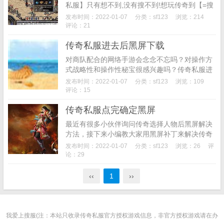
私服】只有想不到,没有搜不到!想玩传奇到【=搜
服双倍容易】,长久,经典,英雄合击,仿盛大,1.76,
发布时间：2022-01-07
分类：
sf123
浏览：214
1.85,1.90,轻变,...
评论：21
传奇私服进去后黑屏下载
对商队配合的网络手游会念念不忘吗？对操作方
式战略性和操作性秘宝很感兴趣吗？传奇私服进
去后黑屏可以说是神奇的网络传奇游戏，游戏独
发布时间：2022-01-07
分类：
sf123
浏览：109
树一帜的排行榜系统让玩家伙伴获得更多的打击
评论：15
感。它兼容合...
传奇私服点完确定黑屏
最近有很多小伙伴询问传奇选择人物后黑屏解决
方法，接下来小编教大家用黑屏补丁来解决传奇
黑屏问题！传奇黑屏补丁下载通用版可帮助用户
发布时间：2022-01-07
分类：
sf123
浏览：26
评
修复传奇黑屏问题。传奇黑屏补丁下载通用版支
论：29
持自动修复，...
‹‹
1
››
我爱上搜服(注：本站只收录传奇私服官方授权游戏信息，非官方授权游戏请在办