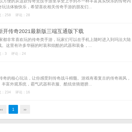
可以方便的从这款传奇竞技手游里享受上手到不一样丰富真实快乐的传奇内
玩法体验快乐，希望喜欢相关传奇手游的朋友们...
：258
评论：28
新开传奇2021最新版三端互通版下载
玩家都非常喜欢玩的传奇类手游，玩家们可以在手机上随时进入到玛法大陆
。这里有许多华丽的时装和炫酷的武器和装备，...
览：3
评论：24
典传奇的核心玩法，让你感受到传奇战斗精髓。游戏有着复古的传奇画风，
丰富外观系统，霸气武器和衣服、酷炫坐骑翅膀...
：234
评论：16
‹‹
1
››