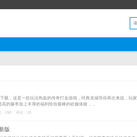
游下载，这是一款玩法热血的传奇打金游戏，经典龙城等你再次来战，玩家
高的爆率加上丰厚的福利给你最棒的砍服体验，...
：190
评论：29
最新版