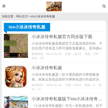
当前位置：
网站首页
> ios小冰冰传奇私服
ios小冰冰传奇私服
小冰冰传奇私服官方同步版下载
小冰冰传奇私服是根据官方正版游戏所作的，不
仅仅用户登录进入即可领取海量豪礼、高等级vi
p，并且与官方版本随时同步哦，让你以最小的
发布时间：2022-01-19
分类：
sf123
浏览：233
代价换取最大的游戏乐趣，感兴趣的朋友，心动
评论：16
不如行动，...
小冰冰传奇私服
小冰冰传奇私服是一款卡通风格的卡牌策略游
戏，收集众多高品质的卡牌角色进行作战对决，
战场内的冒险环境都是格外的考验玩家对冒险技
发布时间：2022-01-19
分类：
sf123
浏览：9
评
术的掌握，众多新奇地区内的挑战玩法都是无比
论：17
的具有冒险技术...
小冰冰传奇私服版下ios小冰冰传奇私服载
《小冰冰传奇私服版》作为一款私服游戏，对于