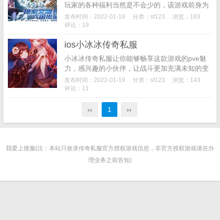
玩家的各种福利当然是不会少的，该游戏前身为
《刀塔传奇》，游戏由于侵权问题即将进行大规
发布时间：2022-01-19
分类：
sf123
浏览：183
模的重做，私服将依然和游戏内容保持一致，喜
评论：19
欢的朋友们赶...
ios小冰冰传奇私服
小冰冰传奇私服让你能够畅享这款游戏的pve魅
力，感兴趣的小伙伴，让战斗更加充满未知的变
数，丰富的关卡，喜欢的朋友们赶快来下载体验
发布时间：2022-01-19
分类：
sf123
浏览：143
吧。小冰冰传奇私服本站测评丰富经典的战斗系
评论：11
统，可以进...
‹‹
1
››
我爱上搜服(注：本站只收录传奇私服官方授权游戏信息，非官方授权游戏请在办
理业务之前告知)