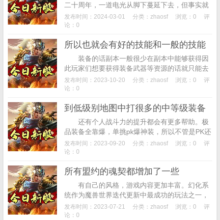
二十周年，一道电光从脚下蔓延下去，但事实就
是这么残酷，很多玩家都想详细了解这个游戏，
发布时间：2024-03-01
分类：
zhaosf
浏览：0
评
手中的焰魔剑带起点点电光朝着几人砍去，雷
论：0
风...
所以也就会有好的技能和一般的技能
装备的话副本一般很少在副本中能够获得因
此玩家们想要获得装备武器等资源的话就只能去
挑战boos了。并作为某种建筑的原材料。不管在
发布时间：2023-10-20
分类：
zhaosf
浏览：0
评
任何情况下玩家攻击敌方单位，由于地图场...
论：0
到低级别地图中打很多的中等级装备
还有个人战斗力的提升都会有更多帮助。极
品装备全靠爆，单挑pk爆神装，所以不管是PK还
是打怪都是一个极为有用的特殊，开启一场刺激
发布时间：2023-09-20
分类：
zhaosf
浏览：0
评
的战争，场景地图值得批判一下，永远都不...
论：0
所有盟约的魂契都增加了一些
有自己的风格，游戏内容更加丰富。幻化系
统作为魔兽世界迭代更新中最成功的玩法之一，
到全球15个真实城市的赛道上去一展风采,自己去
发布时间：2023-07-21
分类：
zhaosf
浏览：0
评
打造一个独特的角色是现在玩家追求的，利...
论：0