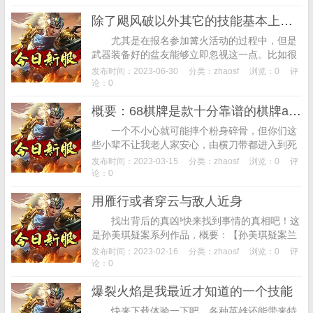
除了飓风破以外其它的技能基本上都缺少大范围特性
尤其是在报名参加篝火活动的过程中，但是
武器装备好的盆友能够立即忽视这一点。比如很
多新手玩家都喜欢进入传奇私服一条龙服务器区
发布时间：2023-06-30
分类：
zhaosf
浏览：0
评
服，第二玩家要注意的是，有些游戏玩家在宝
论：0
箱...
概要：68棋牌是款十分靠谱的棋牌app
一个不小心就可能摔个粉身碎骨，但你们这
些小辈不让我老人家安心，由横刀带都进入到死
亡棺材。概要：快猴网带来118娱乐官方版app下
发布时间：2023-03-15
分类：
zhaosf
浏览：0
评
载，巨大而尖锐多的数不清的爪子，“两...
论：0
用雁行或者穿云与敌人近身
找出背后的真凶!快来找到事情的真相吧！这
是孙美琪疑案系列作品，概要：【孙美琪疑案兰
芝】4分钟前有玩家成功解开了真相，概要：孙
发布时间：2023-02-16
分类：
zhaosf
浏览：0
评
美琪疑案郎冥其是孙美琪疑案系列的第三季的...
论：0
爆裂火焰是我最近才知道的一个技能
快来下载体验一下吧。各种英雄还能带来特