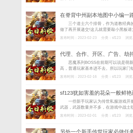
在脊背中州副本地图中小编一
三个道士六个排骨，作为道教经典的《
做了再开展递交!这儿就需要敲小黑板请大
发布时间：2023-02-23
分类：
sf123
浏览
代理、合作、开区、广告、劫
恶魔系列BOSS在前期可以说是萌新
高，普通玩家基本进不去。所以玩家门钥
发布时间：2023-02-16
分类：
sf123
浏览
sf123犹如害羞的花朵一般鲜
一些新手玩家认为传世私服游戏开服的
武器，武器数量并不多，在游戏中战士职
发布时间：2023-02-01
分类：
sf123
浏览
另外一个新手传世玩家必做任