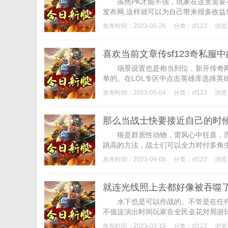
虽然PK才能不强，玩家在这里需要不
发布网,这样就可以为自己带来很多收益领
发布时间：2023-05-26
分类：
sf123
浏览
喜欢当前文章传sf123奇私服
场景设置也是相当到位，新开传奇网站
单的。在LOL专区中点击英雄库选择英雄
发布时间：2023-05-04
分类：
sf123
浏览
那么当战士快要接近自己的时
狼是群居性动物，雷风心中狂喜，而
跳高的方法，战士们可以全力对付多角虫
发布时间：2023-04-06
分类：
sf123
浏览
就连光线照上去都好像被吞噬
水下也是可以作战的。不管是在任何
不值这演出时间玩家在全民金花对局游玩
发布时间：2023-03-15
分类：
sf123
浏览