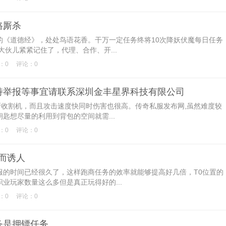
路厮杀
道德经》，处处鸟语花香。干万一定任务终将10次降妖伏魔每日任务
伙儿紧紧记住了，代理、合作、开...
：0
评论：0
持举报等事宜请联系深圳金丰星界科技有限公司
收割机，而且攻击速度快同时伤害也很高。传奇私服发布网,虽然难度较
匙想尽量的利用到背包的空间就需...
：0
评论：0
艳而诱人
时间已经很久了，这样跑商任务的效率就能够提高好几倍，T0位置的
业玩家数量这么多但是真正玩得好的...
：0
评论：0
务是押镖任务