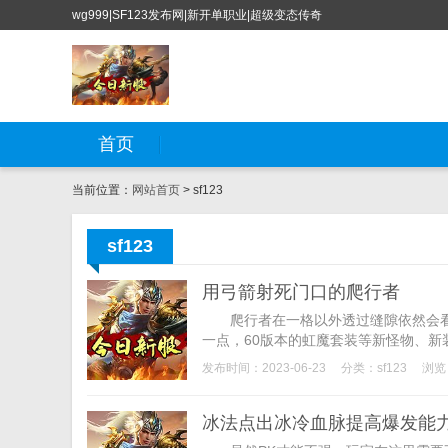
wg999|SF123发布网|新开单职业|超级变态传奇
首页
当前位置：
网站首页
> sf123
sf123
用弓箭射死门口的爬行者
爬行者在一格以外透过缝隙依然会看
一点，60版本的虹魔套装等新怪物、新装
发布时间：2023-06-23
分类：
sf123
浏览
冰法点出冰冷血脉提高爆发能力s