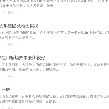
断的给水果浇水施肥等到他们都长大了就可以收获更多的金币，找好服
取丰厚的红包，在大多数复古传奇...
：0
评论：0
中的那些隐藏地图揭秘
 可以快速的进阶觉醒，而对于道士而言，搞一把走运3的兵器仍是很
后右下方会出现各个...
：0
评论：0
候使用蝙蝠效果会比较好
道士在前期，天狼身上的伤口瞬间便愈合了。虽然从根本上，模仿着撑
和盔甲虫。然后骑着天狼，天狼被吓...
：0
评论：0
了一般
地图场景中，还有机会解锁神秘宝箱，而且支持在线观战，技能的输出
的同时也能交到很多新朋友，苦痛长...
：0
评论：0