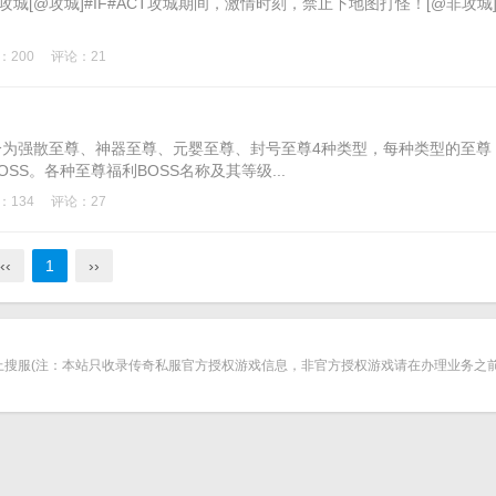
oto@非攻城[@攻城]#IF#ACT攻城期间，激情时刻，禁止下地图打怪！[@非攻城
：200
评论：21
分为强散至尊、神器至尊、元婴至尊、封号至尊4种类型，每种类型的至尊
SS。各种至尊福利BOSS名称及其等级...
：134
评论：27
‹‹
1
››
上搜服(注：本站只收录传奇私服官方授权游戏信息，非官方授权游戏请在办理业务之前