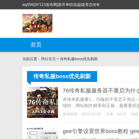
wg999|SF123发布网|新开单职业|超级变态传奇
首页
当前位置：
网站首页
> 传奇私服boss优先刷新
传奇私服boss优先刷新
76传奇私服服务器不重启为什
求传奇私服要1。76版的不变态不泡点
错的，网站制作精美和正规，最重要的是
发布时间：2022-01-01
分类：
sf123
浏览
gee引擎设置世界boss教程 g