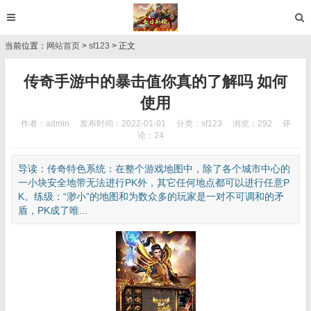
当前位置：
网站首页
>
sf123
> 正文
传奇手游中的暴击值你真的了解吗 如何
使用
作者：admin
发布时间：2022-01-01
分类：
sf123
浏览：292
评
论：24
导读：传奇特色系统：在整个游戏地图中，除了各个城市中心的
一小块安全地带无法进行PK外，其它任何地点都可以进行任意P
K。练级：“渺小”的地图和为数众多的玩家是一对不可调和的矛
盾，PK成了唯...